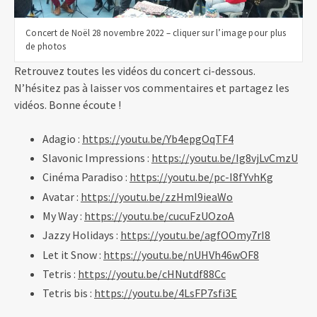
Concert de Noël 28 novembre 2022 – cliquer sur l’image pour plus
de photos
Retrouvez toutes les vidéos du concert ci-dessous.
N’hésitez pas à laisser vos commentaires et partagez les
vidéos. Bonne écoute !
Adagio :
https://youtu.be/Yb4epgOqTF4
Slavonic Impressions :
https://youtu.be/Ig8vjLvCmzU
Cinéma Paradiso :
https://youtu.be/pc-I8fYvhKg
Avatar :
https://youtu.be/zzHmI9ieaWo
My Way :
https://youtu.be/cucuFzUOzoA
Jazzy Holidays :
https://youtu.be/agfOOmy7rI8
Let it Snow :
https://youtu.be/nUHVh46wOF8
Tetris :
https://youtu.be/cHNutdf88Cc
Tetris bis :
https://youtu.be/4LsFP7sfi3E