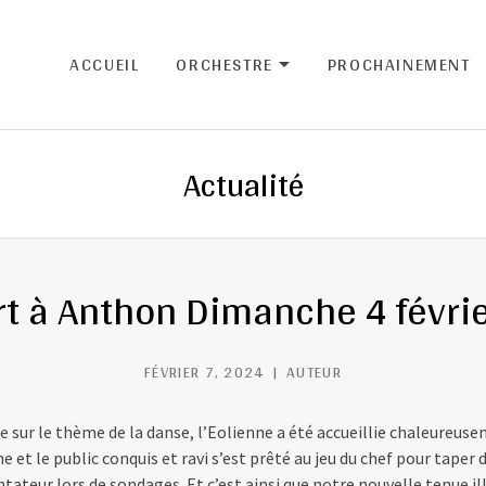
ACCUEIL
ORCHESTRE
PROCHAINEMENT
EXPAND SUBM
Actualité
t à Anthon Dimanche 4 févri
FÉVRIER 7, 2024
AUTEUR
e sur le thème de la danse, l’Eolienne a été accueillie chaleureuse
e et le public conquis et ravi s’est prêté au jeu du chef pour taper
ntateur lors de sondages. Et c’est ainsi que notre nouvelle tenue 