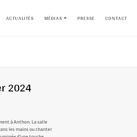
ACTUALITÉS
MÉDIAS
PRESSE
CONTACT
ENU
EXPAND SUBMENU
er 2024
ment à Anthon. La salle
 dans les mains ou chanter
illuminée d’une touche