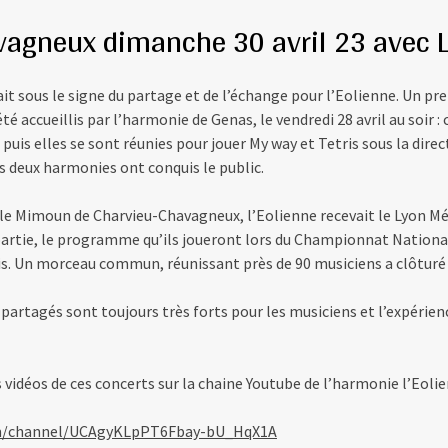
vagneux dimanche 30 avril 23 avec
it sous le signe du partage et de l’échange pour l’Eolienne. Un pr
té accueillis par l’harmonie de Genas, le vendredi 28 avril au soir 
is elles se sont réunies pour jouer My way et Tetris sous la direc
s deux harmonies ont conquis le public.
alle Mimoun de Charvieu-Chavagneux, l’Eolienne recevait le Lyon M
partie, le programme qu’ils joueront lors du Championnat Nationa
ris. Un morceau commun, réunissant près de 90 musiciens a clôturé
rtagés sont toujours très forts pour les musiciens et l’expérienc
 vidéos de ces concerts sur la chaine Youtube de l’harmonie l’Eolie
om/channel/UCAgyKLpPT6Fbay-bU_HqX1A