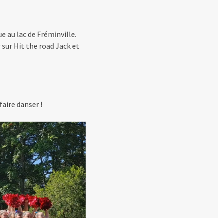
e au lac de Fréminville.
 sur Hit the road Jack et
ire danser !