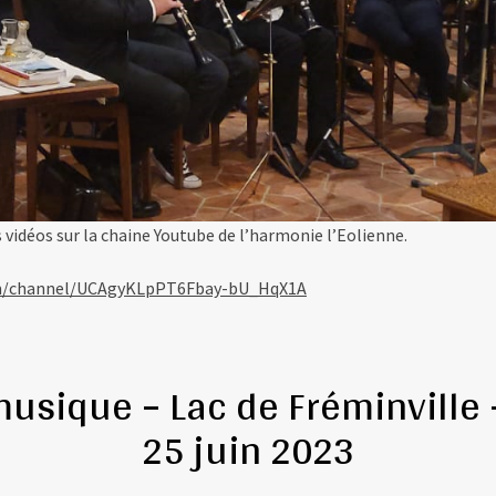
 vidéos sur la chaine Youtube de l’harmonie l’Eolienne.
om/channel/UCAgyKLpPT6Fbay-bU_HqX1A
 musique – Lac de Fréminville
25 juin 2023