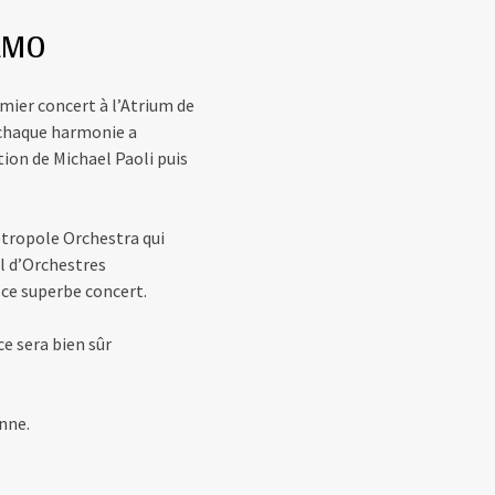
 LMO
emier concert à l’Atrium de
: chaque harmonie a
tion de Michael Paoli puis
étropole Orchestra qui
l d’Orchestres
 ce superbe concert.
e sera bien sûr
nne.