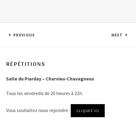
Navigation de l’article
PREVIOUS
NEXT
: 7/12/18 TÉLÉTHON – PONT-DE-CHÉRUY
: IL MAGN
RÉPÉTITIONS
Salle du Piarday – Charvieu-Chavagneux
Tous les vendredis de 20 heures à 22h.
Vous souhaitez nous rejoindre :
CLIQUEZ ICI