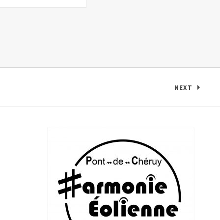
NEXT
: CONCERT 