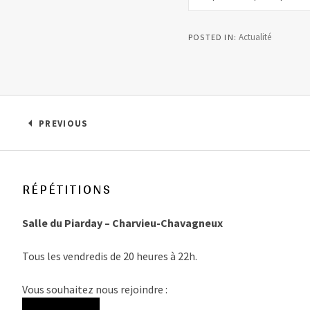
Actualité
POSTED IN
Navigation de l’article
PREVIOUS
: IL MAGNIFICO – 13/04/2019 À VILLETTE-D’ANT
RÉPÉTITIONS
Salle du Piarday – Charvieu-Chavagneux
Tous les vendredis de 20 heures à 22h.
Vous souhaitez nous rejoindre :