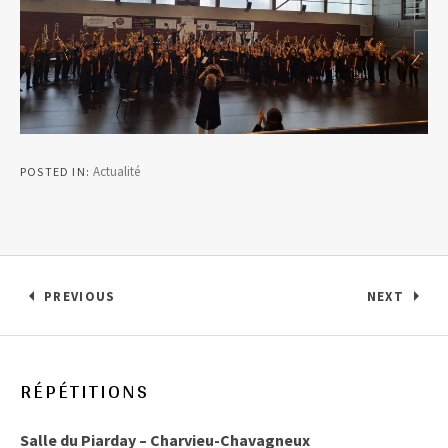
Actualité
POSTED IN
Navigation de l’article
PREVIOUS
NEXT
: CONCERT À LA BRIDOIRE – SAMEDI 5 AVRIL
: FÊTE D
RÉPÉTITIONS
Salle du Piarday – Charvieu-Chavagneux